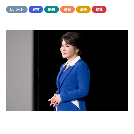
レポート
経営
医療
教育
法務
福祉