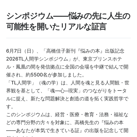
シンポジウム――悩みの先に人生の
可能性を開いたリアルな証言
6月7日（日）、「高橋佳子新刊『悩みの本』出版記念
2026TL人間学シンポジウム」が、東京プリンスホテ
ル・鳳凰の間を発信拠点に全国の会場を中継で結んで開
催され、約5500名が参加しました。
「TL人間学」（魂の学）は、人間を魂と見る人間観・世
界観を基として、「魂―心─現実」のつながりをトータ
ルに捉え、新たな問題解決と創造の道を拓く実践哲学で
す。
このシンポジウムは、経営・医療・教育・法務・福祉な
どの専門分野の方々を対象に、高橋先生の『悩みの本
――あなたが本気で生きている証』の出版を記念して開