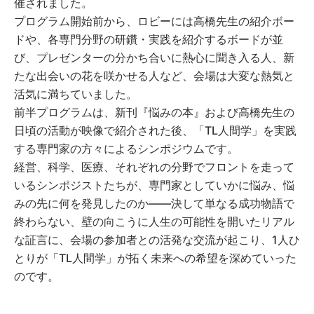
催されました。
プログラム開始前から、ロビーには高橋先生の紹介ボー
ドや、各専門分野の研鑽・実践を紹介するボードが並
び、プレゼンターの分かち合いに熱心に聞き入る人、新
たな出会いの花を咲かせる人など、会場は大変な熱気と
活気に満ちていました。
前半プログラムは、新刊『悩みの本』および高橋先生の
日頃の活動が映像で紹介された後、「TL人間学」を実践
する専門家の方々によるシンポジウムです。
経営、科学、医療、それぞれの分野でフロントを走って
いるシンポジストたちが、専門家としていかに悩み、悩
みの先に何を発見したのか――決して単なる成功物語で
終わらない、壁の向こうに人生の可能性を開いたリアル
な証言に、会場の参加者との活発な交流が起こり、1人ひ
とりが「TL人間学」が拓く未来への希望を深めていった
のです。